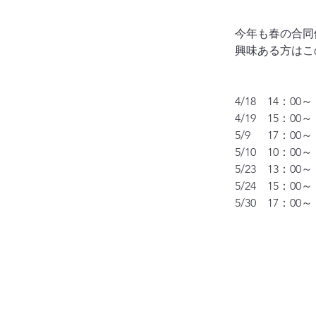
今年も春の合同
興味ある方はこ
4/18　14：
4/19　15：
5/9　  17
5/10　10：
5/23　13：
5/24　15：
5/30　17：