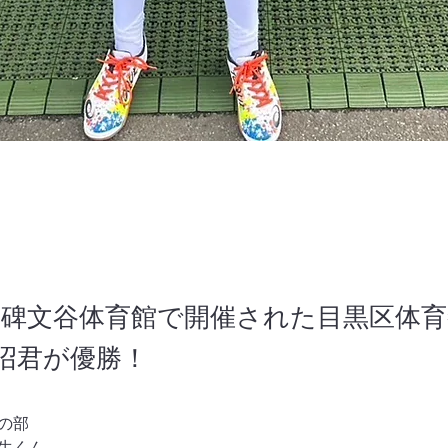
黒区碑文谷体育館で開催された目黒区体
沼君が優勝！
の部
生くん