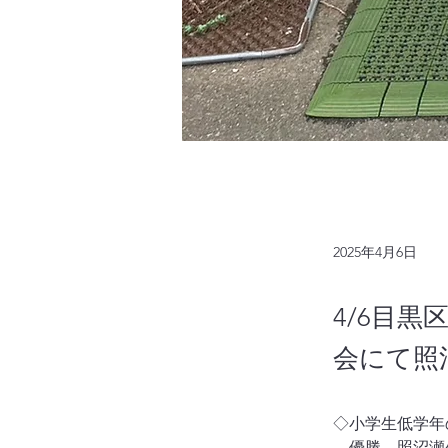
2025年4月6日
4/6目
会にて照
◇小学生低学年
　優勝　照沼瀬