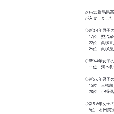
2/1-2に群
が入賞しました
◇新3-4年男子
　17位　照沼
　22位　眞柳
　26位　眞柳
◇新3-4年女子
　11位　河本
◇新5-6年男子
　15位　三橋
　28位　小幡
◇新5-6年女子
　8位　村田美