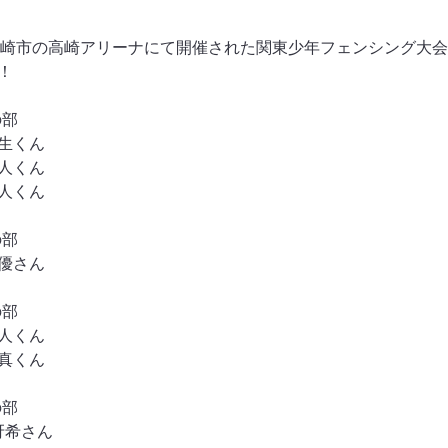
馬県高崎市の高崎アリーナにて開催された関東少年フェンシング大
！
の部
瀬生くん
直人くん
澄人くん
の部
眞優さん
の部
頼人くん
優真くん
の部
冴希さん