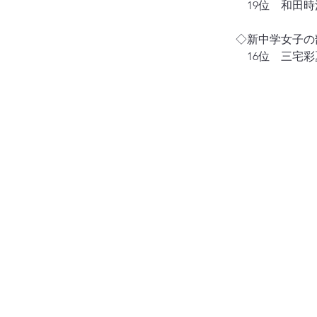
　19位　和田
◇新中学女子の
　16位　三宅