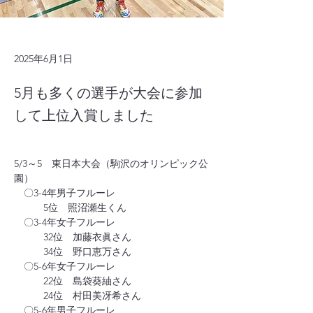
2025年6月1日
5月も多くの選手が大会に参加
して上位入賞しました
5/3～5　東日本大会（駒沢のオリンピック公
園）
　〇3-4年男子フルーレ
　　　5位　照沼瀬生くん
　〇3-4年女子フルーレ
　　　32位　加藤衣眞さん
　　　34位　野口恵万さん
　〇5-6年女子フルーレ
　　　22位　島袋葵紬さん
　　　24位　村田美冴希さん
　〇5-6年男子フルーレ