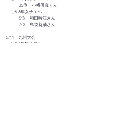
　　　35位　小幡優真くん
　〇5-6年女子エペ
　　　5位　和田時江さん
　　　7位　島袋葵紬さん
5/11　九州大会
　〇3-4年男子フルーレ
　　　優勝　照沼瀬生くん
　〇5-6年男子フルーレ
　　　6位　小幡優真くん
　　　20位　小幡陽叶くん
　　　26位　山田璃駈也くん
8月の全国大会に向けたくさん経験積んでい
きましょう
Previous
Next
Chiba Junior Fencing Club